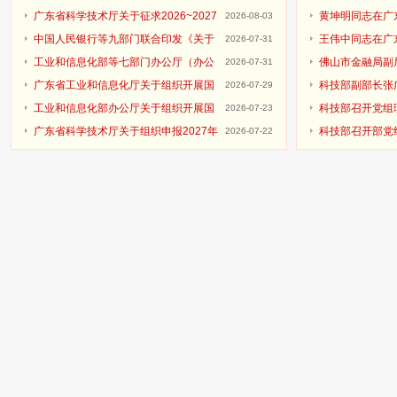
合专项申报指南政策解读培训会的通知
级科技型企业孵化器推荐工作的通知
广东省科学技术厅关于征求2026~2027
调研
黄坤明同志在广
2026-08-03
年度广东省重点领域研发计划“低空与商业航天”专
中国人民银行等九部门联合印发《关于
录
王伟中同志在广
2026-07-31
项申报指南意见的通知
加强科技金融领域数据开发利用的通知》
工业和信息化部等七部门办公厅（办公
录
佛山市金融局副
2026-07-31
室）关于开展2026年工业和信息化领域 创新任务
广东省工业和信息化厅关于组织开展国
会上的讲话
科技部副部长张
2026-07-29
揭榜挂帅工作的通知
家级零碳工厂建设名单申报工作的通知
工业和信息化部办公厅关于组织开展国
新部长级会议
科技部召开党组
2026-07-23
家级零碳工厂建设工作的通知
广东省科学技术厅关于组织申报2027年
习党的十九届六
科技部召开部党
2026-07-22
度省重点领域研发计划“新型能源”专项项目的通知
部系统党员干部
会