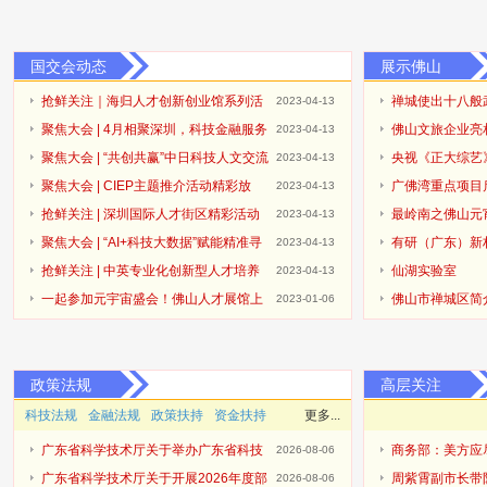
国交会动态
展示佛山
抢鲜关注｜海归人才创新创业馆系列活
禅城使出十八般
2023-04-13
动来啦！
聚焦大会 | 4月相聚深圳，科技金融服务
佛山文旅企业亮
2023-04-13
展示推介板块亮点抢先看！
聚焦大会 | “共创共赢”中日科技人文交流
央视《正大综艺
2023-04-13
研讨会即将开幕
聚焦大会 | CIEP主题推介活动精彩放
南海醒狮成打卡
广佛湾重点项目
2023-04-13
送，敬请期待！
抢鲜关注 | 深圳国际人才街区精彩活动
最岭南之佛山元
2023-04-13
等您来Join
聚焦大会 | “AI+科技大数据”赋能精准寻
有研（广东）新
2023-04-13
才
抢鲜关注 | 中英专业化创新型人才培养
仙湖实验室
2023-04-13
暨国际职业教育论坛开幕在即
一起参加元宇宙盛会！佛山人才展馆上
佛山市禅城区简
2023-01-06
线2022年海外人才交流大会元宇宙虚拟展会
政策法规
高层关注
科技法规
金融法规
政策扶持
资金扶持
更多...
广东省科学技术厅关于举办广东省科技
商务部：美方应
2026-08-06
保险后奖补管理办法及2027年广东省科技与金融结
广东省科学技术厅关于开展2026年度部
周紫霄副市长带
2026-08-06