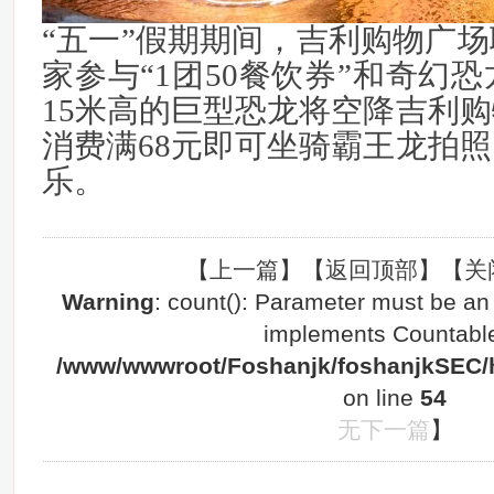
“五一”假期期间，吉利购物广场
家参与“1团50餐饮券”和奇幻恐
15米高的巨型恐龙将空降吉利
消费满68元即可坐骑霸王龙拍
乐。
【
上一篇
】【
返回顶部
】【
关
Warning
: count(): Parameter must be an 
implements Countable
/www/wwwroot/Foshanjk/foshanjkSEC/h
on line
54
无下一篇
】