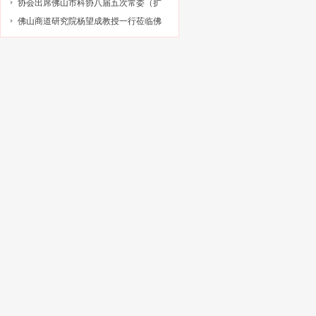
技与金融结合专项申报指南政策解读培
级科技型企业孵化器推荐工作的通知
协会出席佛山市科协八届五次常委（扩
训会的通知
大）会议
佛山商道研究院杨望成教授一行莅临佛
山市科技金融协会调研指导