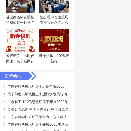
佛山商道研究院杨
协会理事会达成具
望成教授一行莅临
有里程碑意义之八
佛山市科技金融协
大共识
会调研指导
春启新岁，与时代
新年快乐｜2026 启
同频，与创新同行
新程
最新动态
广东省科学技术厅关于组织申报2026～
2027年度省重点领域研发计划“智能机器
关于印发《加快推进工业旅游发展行动
人”专项项目的通知
计划（2026-2030年）》的通知
广东省工业和信息化厅关于开展2026年
省级企业技术中心（第25批）认定的通
金融监管总局 中国人民银行 中国证监会
知
财政部关于健全金融机构治理的实施意
广东省科学技术厅关于举办广东省科技
见
保险后奖补管理办法及2027年广东省科
广东省科学技术厅关于开展2026年度部