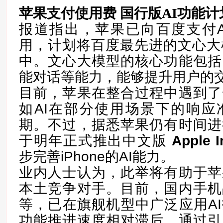
苹果支付使用费 国行版AI功能
报道指出，苹果已向百度支付A
用，计划将百度最先进的文心大模型
中。文心大模型的核心功能包括
能对话等能力，能够提升用户的
目前，苹果在整合过程中遇到了
如AI在部分使用场景下的响应
期。不过，据悉苹果仍有时间进
于明年正式推出中文版
Apple I
步完善iPhone的AI能力。
业内人士认为，此举将有助于苹
本土竞争对手。目前，国内手机
等，已在旗舰机型中广泛应用AI
功能推进速度相对滞后。通过引