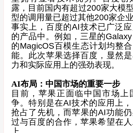
露，目前国内有超过200家大模
型的调用量已超过其他200家企
事实上，百度的AI技术已广泛
的产品中。例如，三星的Galaxy
的MagicOS百模生态计划均整
能。此次苹果选择百度，显然是
力和实际应用上的强劲表现。
AI布局：中国市场的重要一步
目前，苹果正面临中国市场上
争。特别是在AI技术的应用上
抢占了先机，而苹果的AI功能
过与百度的合作，苹果希望在人
上。