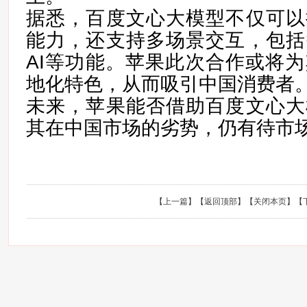
据悉，百度文心大模型不仅可以
能力，还支持多场景交互，包括
AI等功能。苹果此次合作或将
地化特色，从而吸引中国消费者
未来，苹果能否借助百度文心大
其在中国市场的劣势，仍有待市
【
上一篇
】【
返回顶部
】【
关闭本页
】【