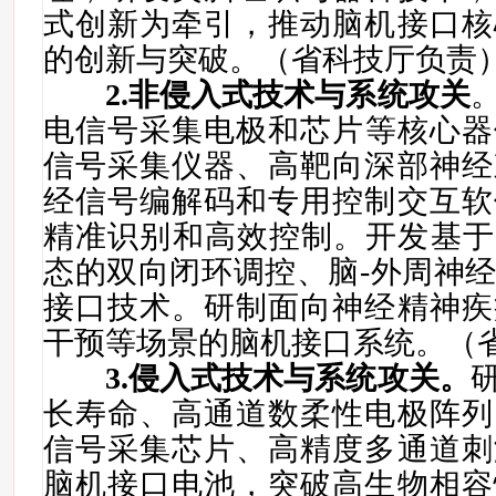
式创新为牵引，推动
脑机接口
核
的创新与突破。
（省科
技厅负责
2.非侵入式技术与系统攻关
电信号采集
电极
和
芯片等核心器
信号采集仪器、高靶向深部神经
经信号编解码和专用控制交互软
精准识别和高效控制
。
开发基于
态的双向闭环调控、脑-外周神
接口
技术。研制面向神经精神疾
干预等场景的
脑机接口
系统
。（
3.
侵入式技术与系统攻关。
长寿命、高通道数柔性电极阵列
信号采集芯片、高精度多通道刺
脑机接口电池，突破高生物相容