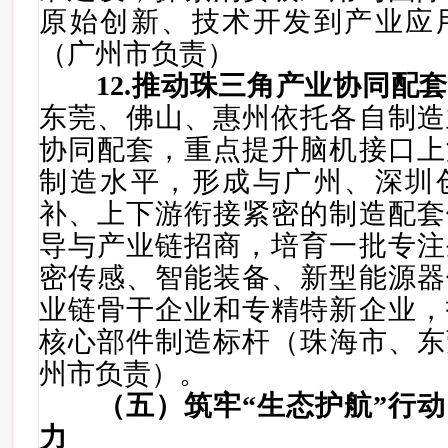
原始创新、技术开发到产业应
（广州市负责）
12
.推动珠三角产业协同配
东莞、佛山、惠州依托各自制造
协同配套，重点提升
脑机接口
上
制造水平，形成与广州、深圳
补、上下游衔接紧密的制造配套
导与产业链招商，培育一批专注
密传感、智能装备、新型能源器
业链骨干企业和专精特新企业，
核心部件制造标杆
（
珠海
市
、东
州
市负责
）
。
（五）筑牢“生态护航”行
力