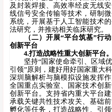
及封装焊接、高效率经皮无线安
线信号安全传输等技术，研制微
系统，开展基于人工智能技术的
法研究，并推动相关临床研究。
（二）开展“平台筑基”行
创新平台
4
.
打造战略性重大创新平台
坚持
“
国家使命牵引、区域
引领
”
原则，
建好用好
国家重大
深圳脑解析与脑模拟设施
发挥作
全国重点实验室、国家技术创新
创新平台
。支持
省内重大平台
建
承载关键共性技术攻关、基础前
孵化等任务，打造战略性、引领