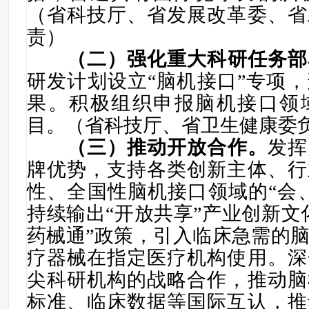
（省科技厅、省发展改革委、省
责）
（
二
）强化重大科研任务部
研发计划设立
“
脑机接口
”专项
，
果。积极组织申报脑机接口领
目。
（省科技厅、省卫
生健康委
（
三
）推动开放合作。
发挥
牌优势，支持各类创新主体、行
性、全国性
脑机接口
领域的“会
持续输出“开放共享”产业创新文
药械通”政策，引入临床急需的
疗器械
在指定医疗机构使用。
深
尖科研机构的战略合作，推动
脑
标准、临床数据等国际互认，推