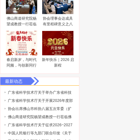
佛山商道研究院杨
协会理事会达成具
望成教授一行莅临
有里程碑意义之八
佛山市科技金融协
大共识
会调研指导
春启新岁，与时代
新年快乐｜2026 启
同频，与创新同行
新程
最新动态
广东省科学技术厅关于举办广东省科技
保险后奖补管理办法及2027年广东省科
广东省科学技术厅关于开展2026年度部
技与金融结合专项申报指南政策解读培
级科技型企业孵化器推荐工作的通知
协会出席佛山市科协八届五次常委（扩
训会的通知
大）会议
佛山商道研究院杨望成教授一行莅临佛
山市科技金融协会调研指导
广东省科学技术厅关于征求2026~2027
年度广东省重点领域研发计划“低空与商
中国人民银行等九部门联合印发《关于