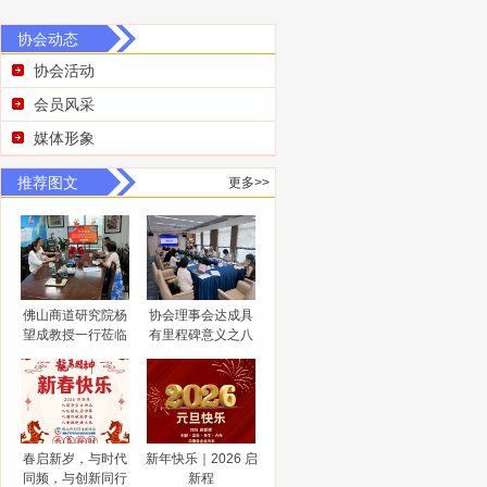
协会动态
协会活动
会员风采
媒体形象
推荐图文
更多>>
佛山商道研究院杨
协会理事会达成具
望成教授一行莅临
有里程碑意义之八
佛山市科技金融协
大共识
会调研指导
春启新岁，与时代
新年快乐｜2026 启
同频，与创新同行
新程