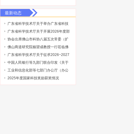
最新动态
广东省科学技术厅关于举办广东省科技
保险后奖补管理办法及2027年广东省科
广东省科学技术厅关于开展2026年度部
技与金融结合专项申报指南政策解读培
级科技型企业孵化器推荐工作的通知
协会出席佛山市科协八届五次常委（扩
训会的通知
大）会议
佛山商道研究院杨望成教授一行莅临佛
山市科技金融协会调研指导
广东省科学技术厅关于征求2026~2027
年度广东省重点领域研发计划“低空与商
中国人民银行等九部门联合印发《关于
业航天”专项申报指南意见的通知
加强科技金融领域数据开发利用的通
工业和信息化部等七部门办公厅（办公
知》
室）关于开展2026年工业和信息化领域
2025年度国家科技奖励获奖情况
创新任务揭榜挂帅工作的通知