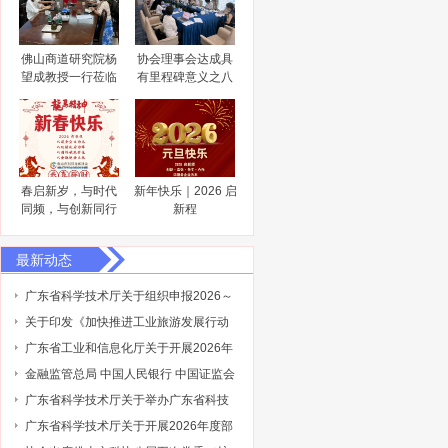
佛山商道研究院杨
协会理事会达成具
望成教授一行莅临
有里程碑意义之八
佛山市科技金融协
大共识
会调研指导
春启新岁，与时代
新年快乐｜2026 启
同频，与创新同行
新程
最新动态
广东省科学技术厅关于组织申报2026～
2027年度省重点领域研发计划“智能机器
关于印发《加快推进工业旅游发展行动
人”专项项目的通知
计划（2026-2030年）》的通知
广东省工业和信息化厅关于开展2026年
省级企业技术中心（第25批）认定的通
金融监管总局 中国人民银行 中国证监会
知
财政部关于健全金融机构治理的实施意
广东省科学技术厅关于举办广东省科技
见
保险后奖补管理办法及2027年广东省科
广东省科学技术厅关于开展2026年度部