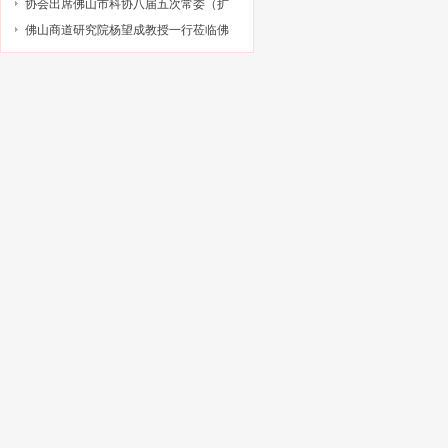
技与金融结合专项申报指南政策解读培
级科技型企业孵化器推荐工作的通知
协会出席佛山市科协八届五次常委（扩
训会的通知
大）会议
佛山商道研究院杨望成教授一行莅临佛
山市科技金融协会调研指导