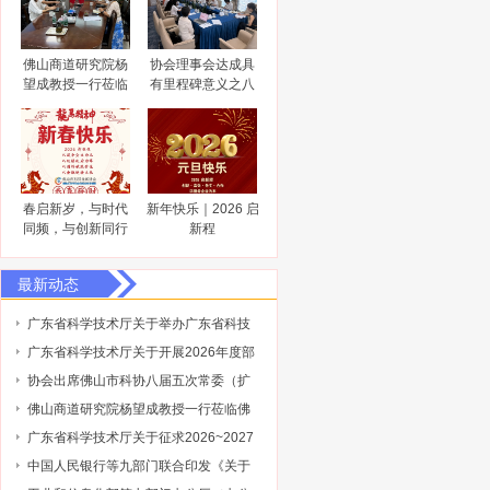
佛山商道研究院杨
协会理事会达成具
望成教授一行莅临
有里程碑意义之八
佛山市科技金融协
大共识
会调研指导
春启新岁，与时代
新年快乐｜2026 启
同频，与创新同行
新程
最新动态
广东省科学技术厅关于举办广东省科技
保险后奖补管理办法及2027年广东省科
广东省科学技术厅关于开展2026年度部
技与金融结合专项申报指南政策解读培
级科技型企业孵化器推荐工作的通知
协会出席佛山市科协八届五次常委（扩
训会的通知
大）会议
佛山商道研究院杨望成教授一行莅临佛
山市科技金融协会调研指导
广东省科学技术厅关于征求2026~2027
年度广东省重点领域研发计划“低空与商
中国人民银行等九部门联合印发《关于