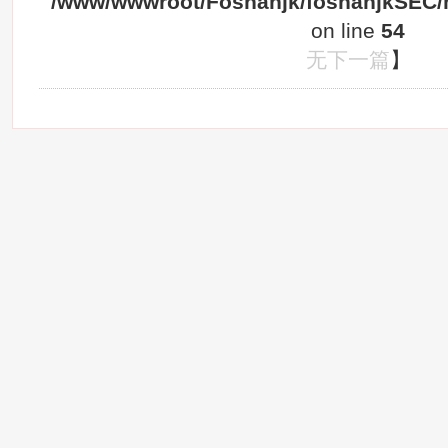
/www/wwwroot/Foshanjk/foshanjkSEC/h
on line
54
无下一篇
】